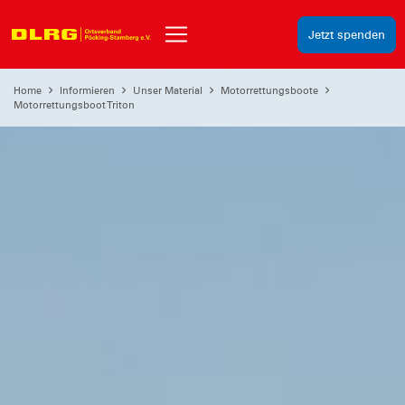
Jetzt spenden
Home
Informieren
Unser Material
Motorrettungsboote
Motorrettungsboot Triton