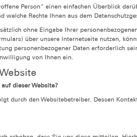
roffene Person“ einen einfachen Überblick dar
nd welche Rechte Ihnen aus dem Datenschutzges
ndsätzlich ohne Eingabe Ihrer personenbezogene
ormulars) über unsere Internetseite nutzen, kö
tung personenbezogener Daten erforderlich sein 
nwilligung von Ihnen ein.
 Website
 auf dieser Website?
folgt durch den Websitebetreiber. Dessen Konta
h erhoben, dass Sie uns diese mitteilen. Hierb