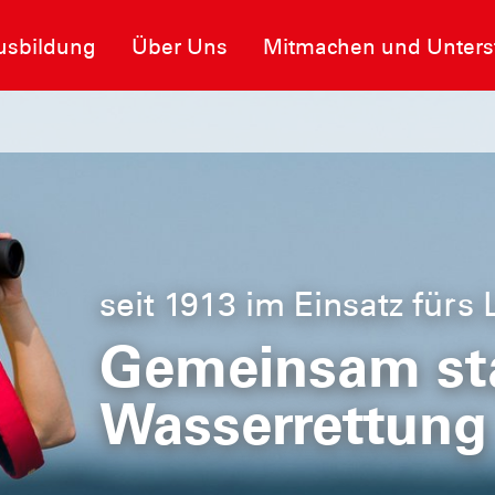
usbildung
Über Uns
Mitmachen und Unters
seit 1913 im Einsatz fürs
heit im
Gemeinsam sta
Wasserrettung