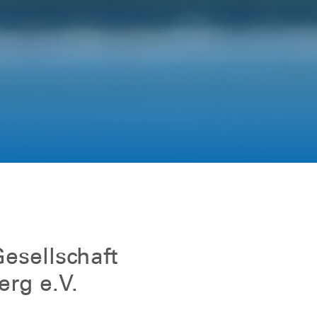
esellschaft
rg e.V.