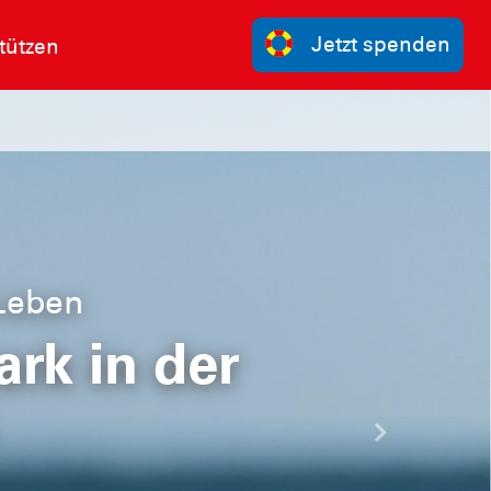
Jetzt spenden
tützen
 Leben
rk in der
Nächste