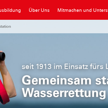
usbildung
Über Uns
Mitmachen und Unters
tation
seit 1913 im Einsatz fürs
heit im
Gemeinsam sta
Wasserrettung