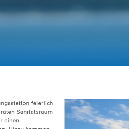
gsstation feierlich
eraten Sanitätsraum
r einen