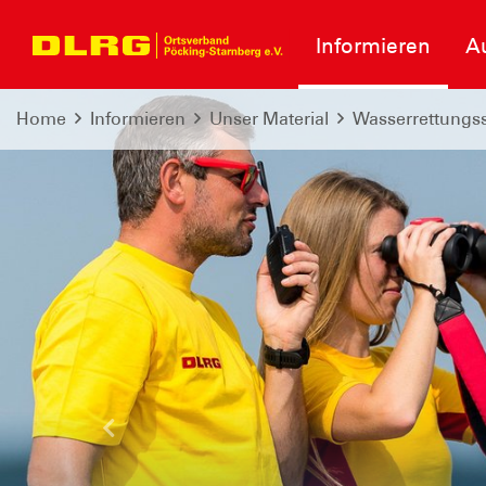
Informieren
A
Home
Informieren
Unser Material
Wasserrettungss
Schwimmkurse für Kinder
Für mehr Sicher
Wasser
Letzte