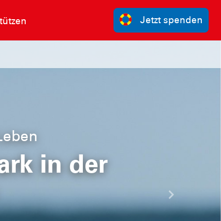
Jetzt spenden
tützen
 Leben
rk in der
Nächste